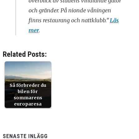
överblick av stadens vindlande gator
och gränder. På nionde våningen
finns restaurang och nattklubb.”
Läs
mer
.
Related Posts:
Så förbreder du
bilen för
sommarens
europaresa
SENASTE INLÄGG