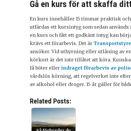
Gå en kurs för att skaffa dit
En kurs innehåller 15 timmar praktisk och 
utfärdas ett kursintyg som sedan används f
en kurs och fått ett godkänt intyg kan bör
krävs ett förarbevis. Det är
Transportstyr
ansöker. Vid uthyrning eller utlåning av e
körkort är det inte tillåtet att köra. Kunska
få böter eller
indraget förarbevis av poli
vårdslös körning, att regelverket inte eft
av alkohol eller droger. 15 år gäller för bå
Related Posts:
Så förbreder du