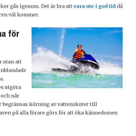
sker gås igenom. Det är bra att
vara ute i god tid
då
åren väl kommer.
na för
r utan att
 inblandade
a.
es utgöra
 och når
r begränsas körning av vattenskoter till
ven på alla förare görs för att öka kännedomen