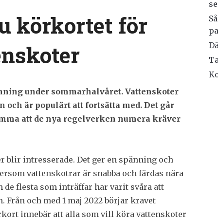
s
u körkortet för
Så
p
Dä
enskoter
Ta
Ko
pänning under sommarhalvåret. Vattenskoter
 och är populärt att fortsätta med. Det går
 glömma att de nya regelverken numera kräver
ler blir intresserade. Det ger en spänning och
eftersom vattenskotrar är snabba och färdas nära
de flesta som inträffar har varit svåra att
en. Från och med 1 maj 2022 börjar kravet
rkort innebär att alla som vill köra vattenskoter