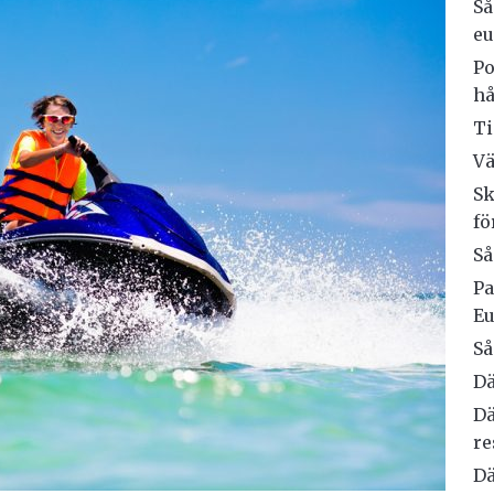
Så
eu
Po
hå
Ti
Vä
Sk
fö
Så
Pa
E
Så
Dä
Dä
re
Dä